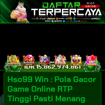
Hso99 Win : Pola Gacor
Game Online RTP
Tinggi Pasti Menang